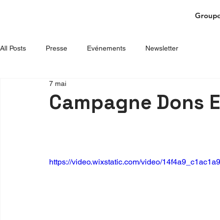
Groupe
All Posts
Presse
Evénements
Newsletter
7 mai
Campagne Dons 
https://video.wixstatic.com/video/14f4a9_c1ac