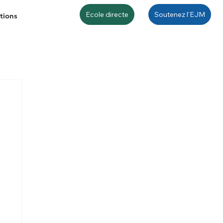
Ecole directe
Soutenez l'EJM
tions