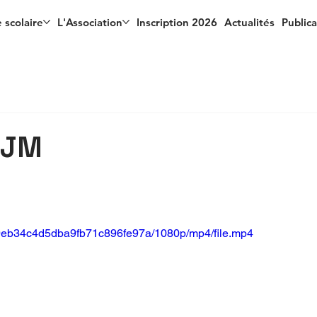
 scolaire
L'Association
Inscription 2026
Actualités
Publica
EJM
1a9eb34c4d5dba9fb71c896fe97a/1080p/mp4/file.mp4