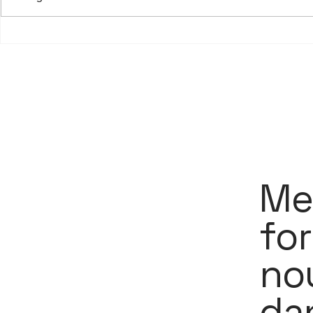
9 février - Conférence de
22 janvier 
Candice Anzel
confiance 
Mer
for
no
dan