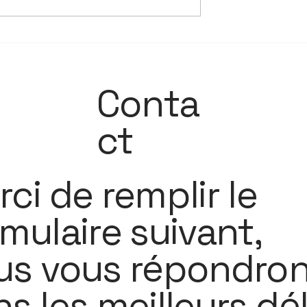
- Développer la
19 janvier - Les jeunes
en soi
face aux réseaux socia
Conta
ct
ci de remplir le
mulaire suivant,
us vous répondro
s les meilleurs dél