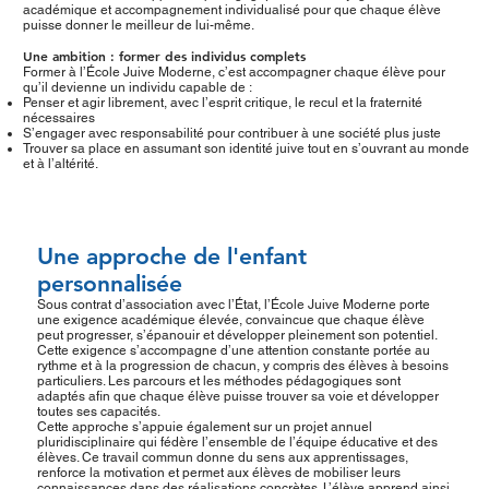
académique et accompagnement individualisé pour que chaque élève
puisse donner le meilleur de lui-même.
Une ambition : former des individus complets
Former à l’École Juive Moderne, c’est accompagner chaque élève pour
qu’il devienne un individu capable de :
Penser et agir librement, avec l’esprit critique, le recul et la fraternité
nécessaires
S’engager avec responsabilité pour contribuer à une société plus juste
Trouver sa place en assumant son identité juive tout en s’ouvrant au monde
et à l’altérité.
Une approche de l'enfant
personnalisée
Sous contrat d’association avec l’État, l’École Juive Moderne porte
une exigence académique élevée, convaincue que chaque élève
peut progresser, s’épanouir et développer pleinement son potentiel.
Cette exigence s’accompagne d’une attention constante portée au
rythme et à la progression de chacun, y compris des élèves à besoins
particuliers. Les parcours et les méthodes pédagogiques sont
adaptés afin que chaque élève puisse trouver sa voie et développer
toutes ses capacités.
Cette approche s’appuie également sur un projet annuel
pluridisciplinaire qui fédère l’ensemble de l’équipe éducative et des
élèves. Ce travail commun donne du sens aux apprentissages,
renforce la motivation et permet aux élèves de mobiliser leurs
connaissances dans des réalisations concrètes. L’élève apprend ainsi