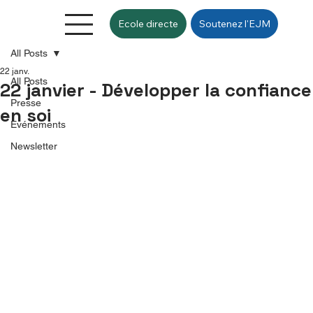
Ecole directe
Soutenez l'EJM
All Posts
22 janv.
All Posts
22 janvier - Développer la confiance
Presse
en soi
Evénements
Newsletter